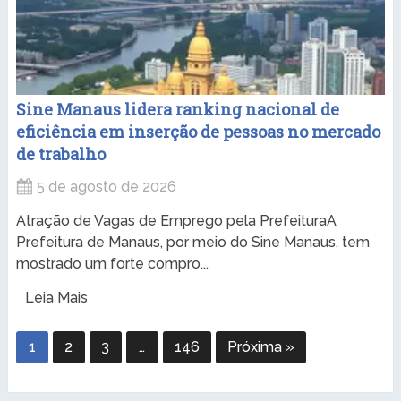
Sine Manaus lidera ranking nacional de
eficiência em inserção de pessoas no mercado
de trabalho
5 de agosto de 2026
Atração de Vagas de Emprego pela PrefeituraA
Prefeitura de Manaus, por meio do Sine Manaus, tem
mostrado um forte compro...
Leia Mais
1
2
3
…
146
Próxima »