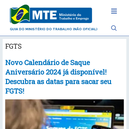
GUIA DO MINISTÉRIO DO TRABALHO (NÃO OFICIAL)
FGTS
Novo Calendário de Saque
Aniversário 2024 já disponível!
Descubra as datas para sacar seu
FGTS!