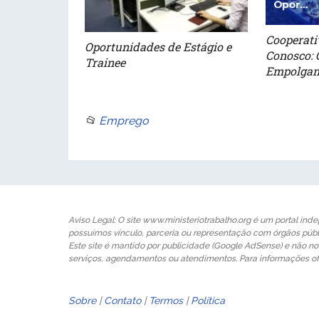
Cooperati
Oportunidades de Estágio e
Conosco: 
Trainee
Empolgan
📂
Emprego
Aviso Legal: O site www.ministeriotrabalho.org é um portal inde
possuímos vínculo, parceria ou representação com órgãos púb
Este site é mantido por publicidade (Google AdSense) e não n
serviços, agendamentos ou atendimentos. Para informações of
Sobre
|
Contato
|
Termos
|
Política