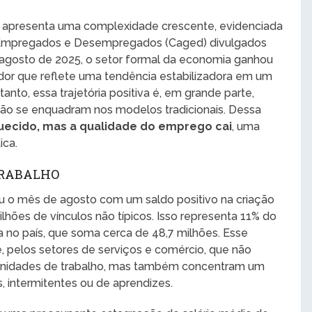
ro apresenta uma complexidade crescente, evidenciada
e Empregados e Desempregados (Caged) divulgados
 agosto de 2025, o setor formal da economia ganhou
dor que reflete uma tendência estabilizadora em um
to, essa trajetória positiva é, em grande parte,
não se enquadram nos modelos tradicionais. Dessa
ecido, mas a qualidade do emprego cai
, uma
ica.
TRABALHO
ou o mês de agosto com um saldo positivo na criação
ilhões de vínculos não típicos. Isso representa 11% do
a no país, que soma cerca de 48,7 milhões. Esse
, pelos setores de serviços e comércio, que não
unidades de trabalho, mas também concentram um
s, intermitentes ou de aprendizes.