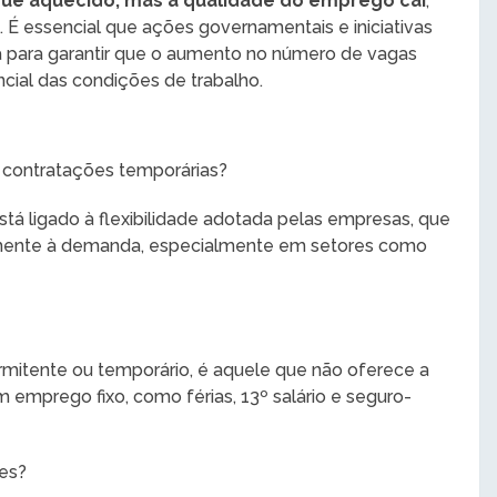
ue aquecido, mas a qualidade do emprego cai
,
. É essencial que ações governamentais e iniciativas
 para garantir que o aumento no número de vagas
ial das condições de trabalho.
s contratações temporárias?
á ligado à flexibilidade adotada pelas empresas, que
amente à demanda, especialmente em setores como
ermitente ou temporário, é aquele que não oferece a
m emprego fixo, como férias, 13º salário e seguro-
res?