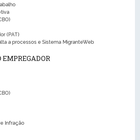
rabalho
tiva
(CBO)
or (PAT)
ulta a processos e Sistema MigranteWeb
 O EMPREGADOR
(CBO)
de Infração