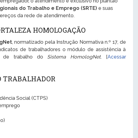
 empregador, o atendimento é exclusivo no plantão
gionais do Trabalho e Emprego (SRTE)
e suas
dereços da rede de atendimento.
FORTALEZA HOMOLOGAÇÃO
ogNet
, normatizado pela Instrução Normativa n.º 17, de
ndicatos de trabalhadores o módulo de assistência à
o de trabalho do
Sistema HomologNet
. [
Acessar
 O TRABALHADOR
idência Social (CTPS)
semprego
o)