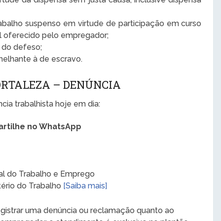
abalho suspenso em virtude de participação em curso
al oferecido pelo empregador;
o do defeso;
elhante à de escravo.
ORTALEZA – DENÚNCIA
ia trabalhista hoje em dia:
rtilhe no WhatsApp
al do Trabalho e Emprego
stério do Trabalho
[Saiba mais]
registrar uma denúncia ou reclamação quanto ao