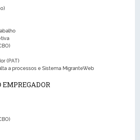
o)
rabalho
tiva
(CBO)
or (PAT)
ulta a processos e Sistema MigranteWeb
 O EMPREGADOR
(CBO)