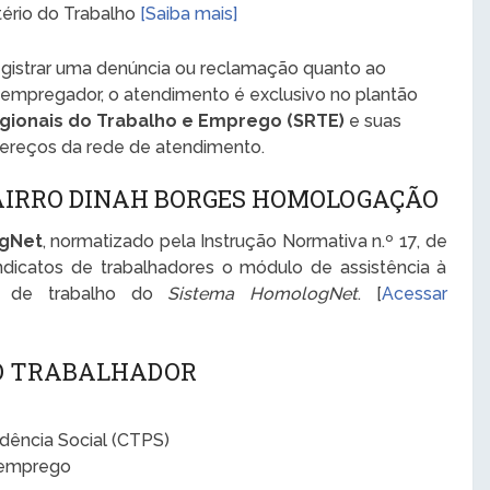
stério do Trabalho
[Saiba mais]
registrar uma denúncia ou reclamação quanto ao
 empregador, o atendimento é exclusivo no plantão
gionais do Trabalho e Emprego (SRTE)
e suas
dereços da rede de atendimento.
AIRRO DINAH BORGES HOMOLOGAÇÃO
ogNet
, normatizado pela Instrução Normativa n.º 17, de
ndicatos de trabalhadores o módulo de assistência à
o de trabalho do
Sistema HomologNet
. [
Acessar
 O TRABALHADOR
idência Social (CTPS)
semprego