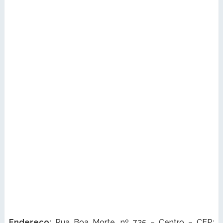
Endereço:
Rua Boa Morte, nº 725 – Centro – CEP: