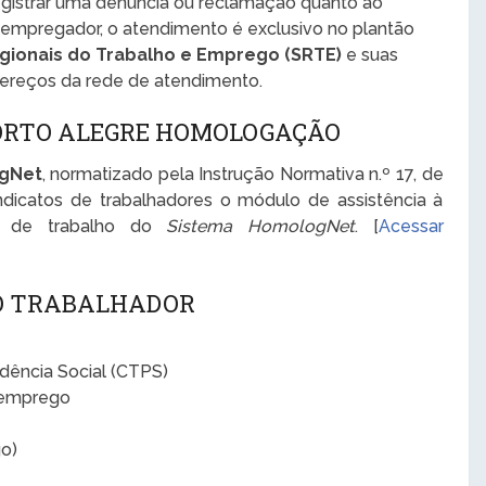
registrar uma denúncia ou reclamação quanto ao
 empregador, o atendimento é exclusivo no plantão
gionais do Trabalho e Emprego (SRTE)
e suas
dereços da rede de atendimento.
ORTO ALEGRE HOMOLOGAÇÃO
ogNet
, normatizado pela Instrução Normativa n.º 17, de
ndicatos de trabalhadores o módulo de assistência à
o de trabalho do
Sistema HomologNet
. [
Acessar
 O TRABALHADOR
idência Social (CTPS)
semprego
o)