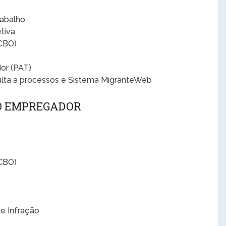
rabalho
tiva
(CBO)
or (PAT)
ulta a processos e Sistema MigranteWeb
 O EMPREGADOR
(CBO)
de Infração