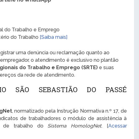
rtilhe no WhatsApp
al do Trabalho e Emprego
stério do Trabalho
[Saiba mais]
registrar uma denúncia ou reclamação quanto ao
 empregador, o atendimento é exclusivo no plantão
gionais do Trabalho e Emprego (SRTE)
e suas
dereços da rede de atendimento.
HO SÃO SEBASTIÃO DO PASSÉ
ogNet
, normatizado pela Instrução Normativa n.º 17, de
ndicatos de trabalhadores o módulo de assistência à
o de trabalho do
Sistema HomologNet
. [
Acessar