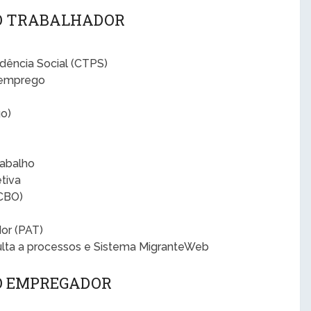
 O TRABALHADOR
idência Social (CTPS)
semprego
o)
rabalho
tiva
(CBO)
or (PAT)
ulta a processos e Sistema MigranteWeb
 O EMPREGADOR