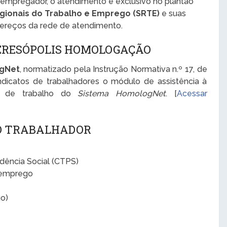
 empregador, o atendimento é exclusivo no plantão
gionais do Trabalho e Emprego (SRTE)
e suas
dereços da rede de atendimento.
ERESÓPOLIS HOMOLOGAÇÃO
ogNet
, normatizado pela Instrução Normativa n.º 17, de
ndicatos de trabalhadores o módulo de assistência à
o de trabalho do
Sistema HomologNet
. [
Acessar
 O TRABALHADOR
idência Social (CTPS)
semprego
o)