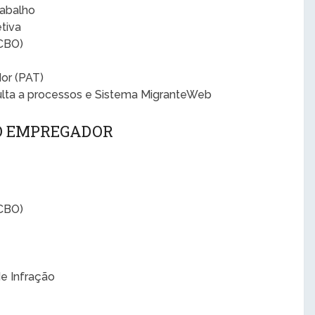
rabalho
tiva
(CBO)
or (PAT)
ulta a processos e Sistema MigranteWeb
 O EMPREGADOR
(CBO)
de Infração