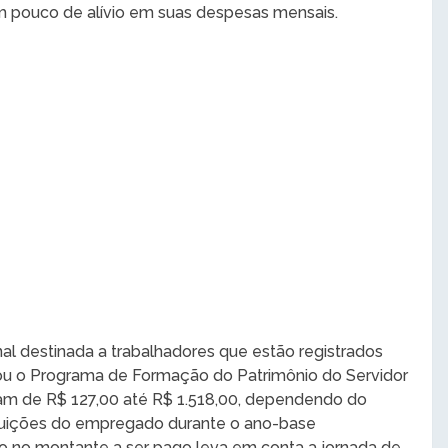
 um pouco de alívio em suas despesas mensais.
al destinada a trabalhadores que estão registrados
 ou o Programa de Formação do Patrimônio do Servidor
iam de R$ 127,00 até R$ 1.518,00, dependendo do
ibuições do empregado durante o ano-base
ão no montante a ser pago leva em conta a jornada de