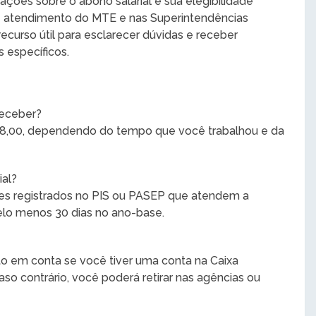
ções sobre o abono salarial e sua elegibilidade
 atendimento do MTE e nas Superintendências
ecurso útil para esclarecer dúvidas e receber
 específicos.
receber?
.518,00, dependendo do tempo que você trabalhou e da
ial?
ores registrados no PIS ou PASEP que atendem a
pelo menos 30 dias no ano-base.
o em conta se você tiver uma conta na Caixa
so contrário, você poderá retirar nas agências ou