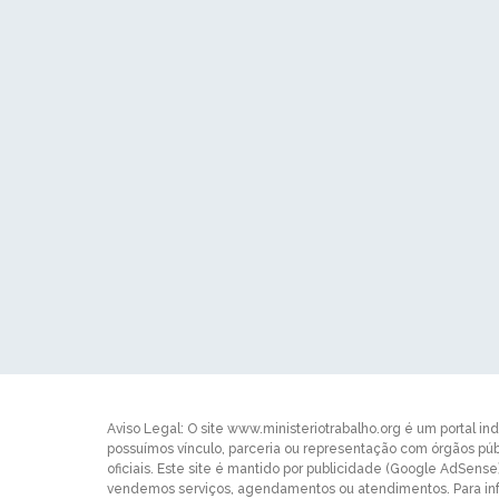
Aviso Legal: O site www.ministeriotrabalho.org é um portal in
possuímos vínculo, parceria ou representação com órgãos p
oficiais. Este site é mantido por publicidade (Google AdSens
vendemos serviços, agendamentos ou atendimentos. Para inf