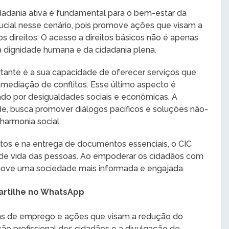
adania ativa é fundamental para o bem-estar da
cial nesse cenário, pois promove ações que visam a
s direitos. O acesso a direitos básicos não é apenas
a dignidade humana e da cidadania plena.
ortante é a sua capacidade de oferecer serviços que
ediação de conflitos. Esse último aspecto é
do por desigualdades sociais e econômicas. A
e, busca promover diálogos pacíficos e soluções não-
harmonia social.
litos e na entrega de documentos essenciais, o CIC
 de vida das pessoas. Ao empoderar os cidadãos com
omove uma sociedade mais informada e engajada.
rtilhe no WhatsApp
agas de emprego e ações que visam a redução do
 profissional dos cidadãos e a divulgação de