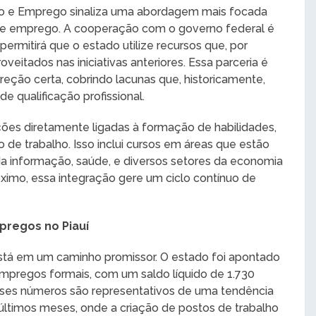
lho e Emprego sinaliza uma abordagem mais focada
ho e emprego. A cooperação com o governo federal é
rmitirá que o estado utilize recursos que, por
eitados nas iniciativas anteriores. Essa parceria é
reção certa, cobrindo lacunas que, historicamente,
 qualificação profissional.
ções diretamente ligadas à formação de habilidades,
de trabalho. Isso inclui cursos em áreas que estão
 informação, saúde, e diversos setores da economia
róximo, essa integração gere um ciclo contínuo de
pregos no Piauí
tá em um caminho promissor. O estado foi apontado
pregos formais, com um saldo líquido de 1.730
ses números são representativos de uma tendência
ltimos meses, onde a criação de postos de trabalho