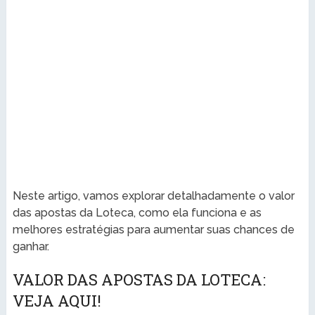
Neste artigo, vamos explorar detalhadamente o valor
das apostas da Loteca, como ela funciona e as
melhores estratégias para aumentar suas chances de
ganhar.
VALOR DAS APOSTAS DA LOTECA:
VEJA AQUI!