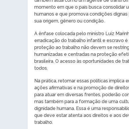
também atua como um agente de transform
momento em que o país busca consolidar um
humanos e que promova condições dignas 
sua origem, gênero ou condição.
A ênfase colocada pelo ministro Luiz Marin
erradicação do trabalho infantil e escravo é 
proteção ao trabalho não devem se restringi
humanizadas e centradas na proteção efet
brasileira. O acesso às oportunidades de t
todos.
Na prática, retomar essas políticas implic
ações afirmativas e na promoção de direitos
para atuar em diversas frentes, poderão co
mas também para a formação de uma cultura
dignidade humana. Essa é uma responsabilid
que deve estar atenta aos direitos e aos d
trabalho.