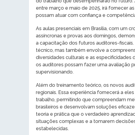
do trabalho que desempenharão no futuro.
entre março e maio de 2025, irá fornecer as
possam atuar com confiança e competênci
As aulas presenciais em Brasília, com um cr
assíncronas e provas aos domingos, demo
a capacitação dos futuros auditores-fiscai
técnico, mas também envolve a compreensã
diversidades culturais e as especificidades
os auditores possam fazer uma avaliação pr
supervisionando.
Além do treinamento teórico, os novos audi
regionais. Essa experiência fornecerá a eles
trabalho, permitindo que compreendam melh
brasileiros e desenvolvam soluções eficazes 
teoria e prática que o verdadeiro aprendiz
situações complexas e a tomarem decisões 
estabelecidas.