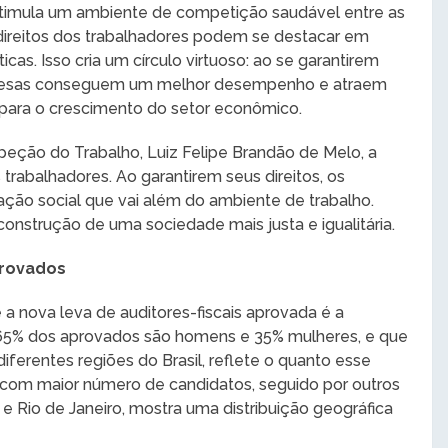
stimula um ambiente de competição saudável entre as
ireitos dos trabalhadores podem se destacar em
s. Isso cria um círculo virtuoso: ao se garantirem
presas conseguem um melhor desempenho e atraem
do para o crescimento do setor econômico.
peção do Trabalho, Luiz Felipe Brandão de Melo, a
 trabalhadores. Ao garantirem seus direitos, os
ção social que vai além do ambiente de trabalho.
construção de uma sociedade mais justa e igualitária.
provados
 nova leva de auditores-fiscais aprovada é a
 65% dos aprovados são homens e 35% mulheres, e que
ferentes regiões do Brasil, reflete o quanto esse
o com maior número de candidatos, seguido por outros
 e Rio de Janeiro, mostra uma distribuição geográfica