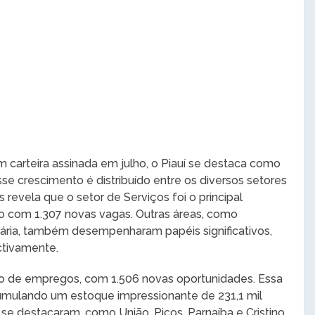
arteira assinada em julho, o Piauí se destaca como
 crescimento é distribuído entre os diversos setores
revela que o setor de Serviços foi o principal
do com 1.307 novas vagas. Outras áreas, como
uária, também desempenharam papéis significativos,
ctivamente.
ação de empregos, com 1.506 novas oportunidades. Essa
umulando um estoque impressionante de 231,1 mil
e destacaram, como União, Picos, Parnaíba e Cristino